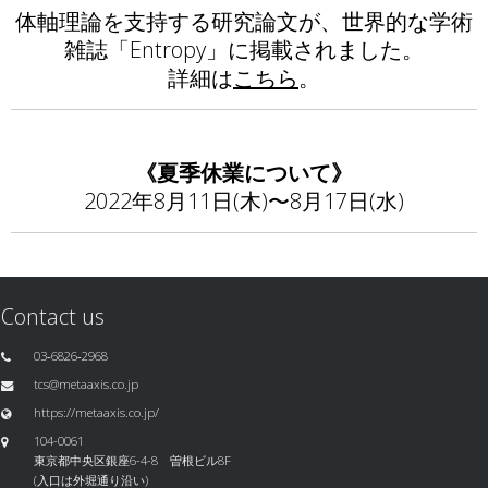
体軸理論を支持する研究論文が、世界的な学術
雑誌「Entropy」に掲載されました。
詳細は
こちら
。
《夏季休業について》
2022年8月11日(木)〜8月17日(水)
Contact us
03‐6826‐2968
tcs@metaaxis.co.jp
https://metaaxis.co.jp/
104-0061
東京都中央区銀座6-4-8 曽根ビル8F
(入口は外堀通り沿い)